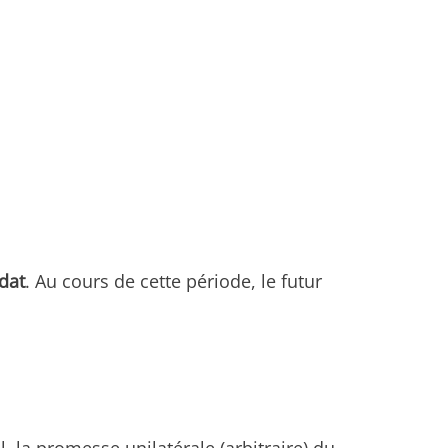
dat
. Au cours de cette période, le futur
, la promesse unilatérale (arbitraire) du