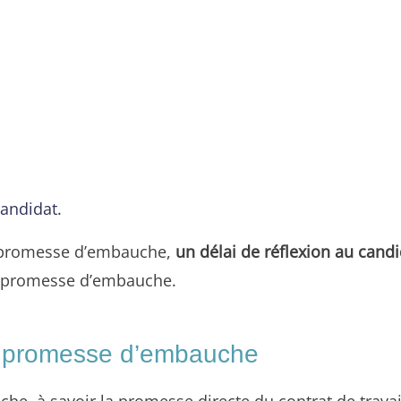
candidat.
la promesse d’embauche,
un délai de réflexion au candi
 la promesse d’embauche.
ne promesse d’embauche
he, à savoir la promesse directe du contrat de travail