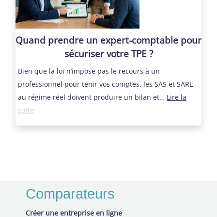
transmission,
ce
qu’un
Quand prendre un expert-comptable pour
cabinet
sécuriser votre TPE ?
comptable
Bien que la loi n’impose pas le recours à un
change
professionnel pour tenir vos comptes, les SAS et SARL
pour
au régime réel doivent produire un bilan et…
Lire la
un
:
suite
artisan
Quand
prendre
un
expert-
comptable
pour
Comparateurs
sécuriser
Créer une entreprise en ligne
votre