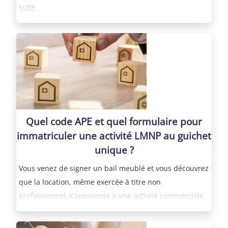
:
suite
Comment
choisir
sa
prévoyance
quand
on
est
travailleur
Quel code APE et quel formulaire pour
indépendant
immatriculer une activité LMNP au guichet
?
unique ?
Vous venez de signer un bail meublé et vous découvrez
que la location, même exercée à titre non
professionnel, s’apparente à une activité commerciale
:
aux yeux de…
Lire la suite
Quel