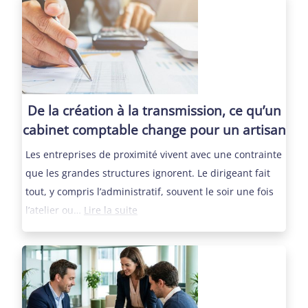
code
APE
et
quel
formulaire
pour
De la création à la transmission, ce qu’un
immatriculer
cabinet comptable change pour un artisan
une
Les entreprises de proximité vivent avec une contrainte
activité
que les grandes structures ignorent. Le dirigeant fait
LMNP
tout, y compris l’administratif, souvent le soir une fois
au
:
l’atelier ou…
Lire la suite
guichet
De
unique
la
?
création
à
la