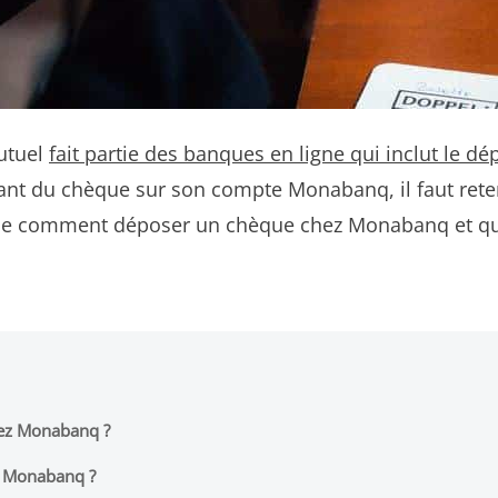
utuel
fait partie des banques en ligne qui inclut le d
ant du chèque sur son compte Monabanq, il faut reten
ide comment déposer un chèque chez Monabanq et que
hez Monabanq ?
z Monabanq ?