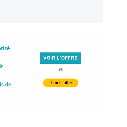
orisé
VOIR L'OFFRE
it
9€
1 mois offert
is de