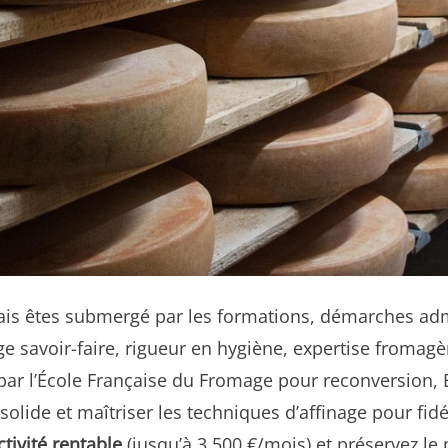
is êtes submergé par les formations, démarches admin
e savoir-faire, rigueur en hygiène, expertise fromagè
par l’École Française du Fromage pour reconversion, 
solide et maîtriser les techniques d’affinage pour fid
tivité rentable
(jusqu’à 3 500 €/mois) et préservez le