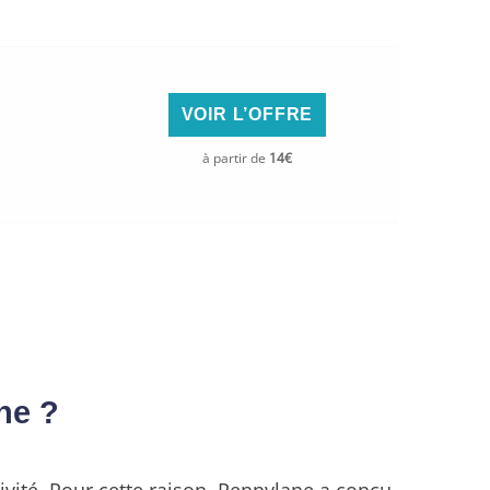
VOIR L’OFFRE
à partir de
14€
ne ?
vité. Pour cette raison,
Pennylane
a conçu