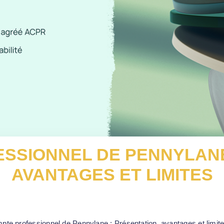
SSIONNEL DE PENNYLANE
AVANTAGES ET LIMITES
pte professionnel de Pennylane : Présentation, avantages et limit