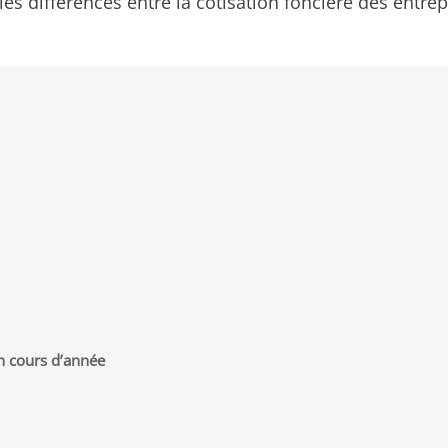
les différences entre la cotisation foncière des entrepr
en cours d’année