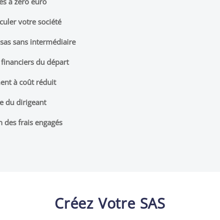
res à zéro euro
culer votre société
 sas sans intermédiaire
s financiers du départ
nt à coût réduit
le du dirigeant
n des frais engagés
Créez Votre SAS