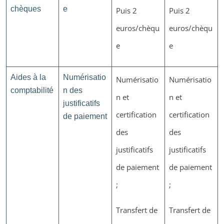
chèques
e
Puis 2
Puis 2
euros/chèqu
euros/chèqu
e
e
Aides à la
Numérisatio
Numérisatio
Numérisatio
comptabilité
n des
n et
n et
justificatifs
certification
certification
de paiement
des
des
justificatifs
justificatifs
de paiement
de paiement
;
;
Transfert de
Transfert de