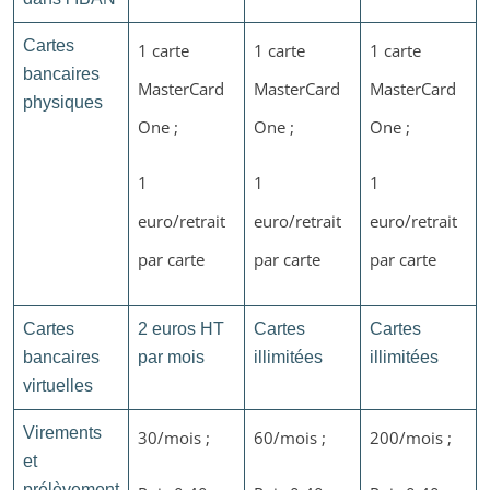
Cartes
1 carte
1 carte
1 carte
bancaires
MasterCard
MasterCard
MasterCard
physiques
One ;
One ;
One ;
1
1
1
euro/retrait
euro/retrait
euro/retrait
par carte
par carte
par carte
Cartes
2 euros HT
Cartes
Cartes
bancaires
par mois
illimitées
illimitées
virtuelles
Virements
30/mois ;
60/mois ;
200/mois ;
et
prélèvement