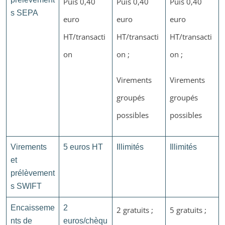
Puis 0,40
Puis 0,40
Puis 0,40
s SEPA
euro
euro
euro
HT/transacti
HT/transacti
HT/transacti
on
on ;
on ;
Virements
Virements
groupés
groupés
possibles
possibles
Virements
5 euros HT
Illimités
Illimités
et
prélèvement
s SWIFT
Encaisseme
2
2 gratuits ;
5 gratuits ;
nts de
euros/chèqu