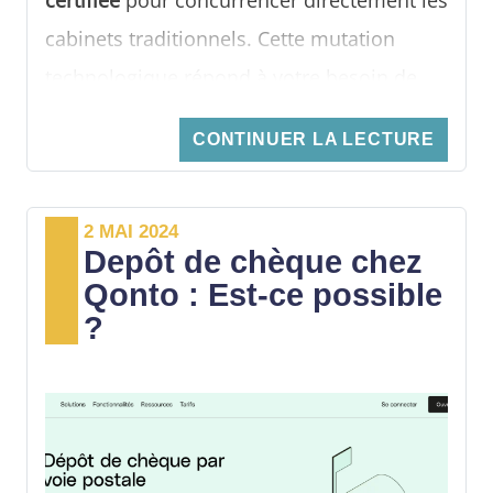
cabinets traditionnels. Cette mutation
technologique répond à votre besoin de
centralisation en automatisant la saisie et
CONTINUER LA LECTURE
le rapprochement bancaire.
Découvrez comment cette infrastructure
2 MAI 2024
financière unifiée transforme votre gestion
Depôt de chèque chez
quotidienne en un véritable
pilotage
Qonto : Est-ce possible
?
stratégique en temps réel
.