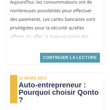
Aujourd’hui, les consommateurs ont de
nombreuses possibilités pour effectuer
des paiements. Les cartes bancaires sont
privilégiées pour la sécurité qu’elles
offrent. En effet, la majeure partie des
règlements d’achats se fait désormais par
carte bancaire. Face à cette tendance et à
CONTINUER LA LECTURE
la prédominance de ce mode de paiement
qui représente plus de 50 % des
10 MARS 2023
paiements, les commerçants et les
Auto-entrepreneur :
entrepreneurs ont intérêts à s’équiper d’un
Pourquoi choisir Qonto
terminal de paiement électronique ou TPE.
?
En général, les offres bancaires en ligne