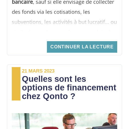
bancaire
, sauf si elle envisage de collecter
des fonds via les cotisations, les
subventions, les activités à but lucratif... ou
si elle demande un agrément, emploie des
salariés ou a le statut d’association d’utilité
CONTINUER LA LECTURE
publique. Toutefois, détenir un compte
bancaire associatif est un droit. En outre,
21 MARS 2023
ce compte permet d’encaisser les
Quelles sont les
cotisations et les dons, d’optimiser la
options de financement
gestion des dépenses et des recettes, de
chez Qonto ?
payer les factures et de garantir la
transparence des comptes.
Pour
répondre aux besoins bancaires des