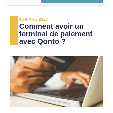
établissement bancaire, soit auprès d’un
notaire. Afin d’aider les entrepreneurs à
16 MARS 2023
créer leur entreprise de manière rapide et
Comment avoir un
facile, Qonto, une fintech française, permet
terminal de paiement
un dépôt de capital social totalement en
avec Qonto ?
ligne. Comment cette offre fonctionne-t-
elle ? Voici le guide !