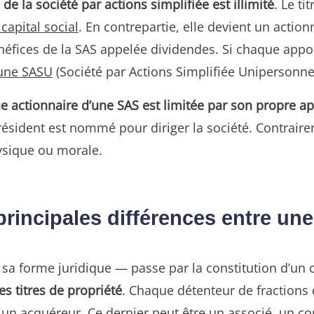
de la société par actions simplifiée est illimité
. Le t
capital social
. En contrepartie, elle devient un actio
néfices de la SAS appelée dividendes. Si chaque apport
une SASU
(Société par Actions Simplifiée Unipersonnel
ue actionnaire d’une SAS est limitée par son propre 
sident est nommé pour diriger la société. Contrairem
ysique ou morale.
s principales différences entre u
 sa forme juridique — passe par la constitution d’un c
s titres de propriété
. Chaque détenteur de fractions 
à un acquéreur
. Ce dernier peut être un associé, un con