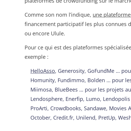
plateformes de crowdfunding sur le march
Comme son nom l’indique,
une plateforme 
financement participatif les plus connues
ou encore Ulule.
Pour ce qui est des plateformes spécialisé
exemple :
HelloAsso
, Generosity, GoFundMe … pour 
Homunity, Fundimmo, Bolden … pour les
Miimosa, BlueBees … pour les projets auto
Lendosphere, Enerfip, Lumo, Lendopolis …
ProArti, Crowdbooks, Sandawe, Movies An
October, Credit.fr, Unilend, PretUp, Wes