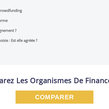
 crowdfunding
forme
agnement ?
isie : Est elle agréée ?
rez Les Organismes De Finan
COMPARER