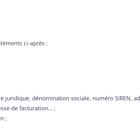
léments ci-après :
rme juridique, dénomination sociale, numéro SIREN, a
esse de facturation… ;
n ;