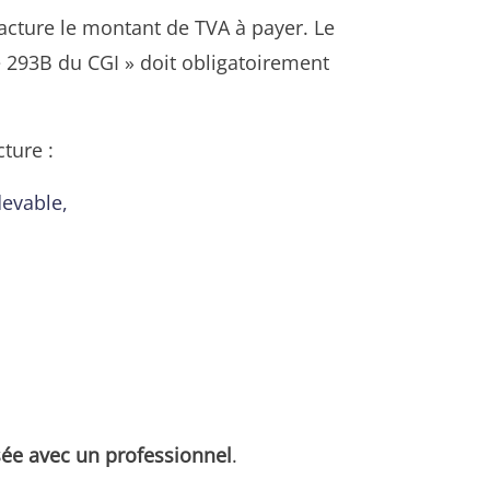
 facture le montant de TVA à payer. Le
e 293B du CGI » doit obligatoirement
cture :
devable,
sée avec un professionnel
.