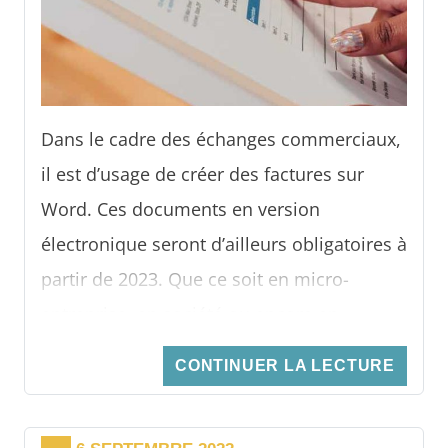
a déjà été versée ? Si oui, comment cela se
passe ? Le client peut-il espérer un
remboursement ? Éléments de réponses.
Dans le cadre des échanges commerciaux,
il est d’usage de créer des factures sur
Word. Ces documents en version
électronique seront d’ailleurs obligatoires à
partir de 2023. Que ce soit en micro-
entreprise, en société ou encore en
association, il s’avère nécessaire d’établir
CONTINUER LA LECTURE
une facture à chaque transaction. Dans cet
article, nous vous expliquons comment