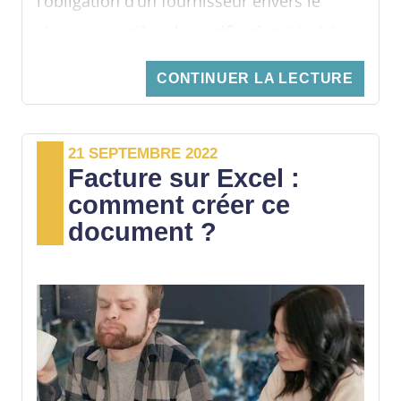
l’obligation d’un fournisseur envers le
client
en matière de rectification
liée à la
facturation ? Quelle est la réglementation
CONTINUER LA LECTURE
en vigueur concernant la rédaction d’une
facture d’avoir ? Découvrez les réponses à
21 SEPTEMBRE 2022
ces questions dans les lignes suivantes.
Facture sur Excel :
comment créer ce
document ?