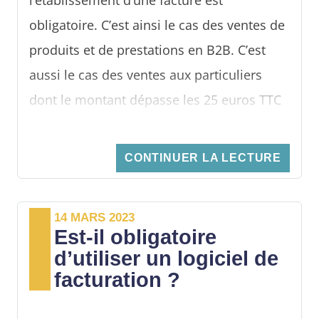
obligatoire. C’est ainsi le cas des ventes de
produits et de prestations en B2B. C’est
aussi le cas des ventes aux particuliers
dont le montant dépasse les 25 euros TTC
ou des ventes en ligne.
Conformément à la loi,
CONTINUER LA LECTURE
les factures doivent
comporter un certain nombre de
mentions
, autrement, elles peuvent être
14 MARS 2023
Est-il obligatoire
considérées comme fausses. Avec la
d’utiliser un logiciel de
digitalisation, il est plus facile d’éviter une
facturation ?
fraude à la facture. Comment reconnaître
une fausse facture ? Comment réagir si