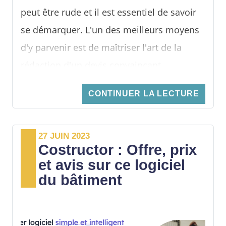
peut être rude et il est essentiel de savoir
se démarquer. L'un des meilleurs moyens
d'y parvenir est de maîtriser l'art de la
rédaction d'un devis convaincant.
Dans cet article, nous aborderons les
CONTINUER LA LECTURE
étapes à suivre pour rédiger un devis qui
persuade vos prospects de faire appel à
27 JUIN 2023
vos services, ainsi que quelques conseils
Costructor : Offre, prix
pratiques pour les entrepreneurs.
et avis sur ce logiciel
du bâtiment