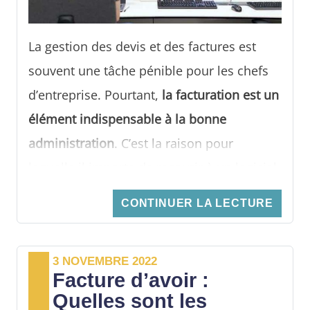
La gestion des devis et des factures est
souvent une tâche pénible pour les chefs
d’entreprise. Pourtant,
la facturation est un
élément indispensable à la bonne
administration
. C’est la raison pour
laquelle il importe de recourir à un logiciel
de facturation adéquat.
CONTINUER LA LECTURE
Lequel choisir ? Quel est le logiciel de devis
et de facture sans abonnement qu’il vous
3 NOVEMBRE 2022
faut ? Les détails dans cet article.
Facture d’avoir :
Quelles sont les