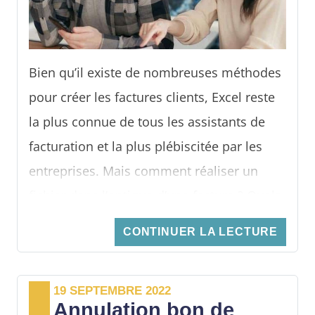
Bien qu’il existe de nombreuses méthodes
pour créer les factures clients, Excel reste
la plus connue de tous les assistants de
facturation et la plus plébiscitée par les
entreprises. Mais comment réaliser un
fichier dans l’optique d’une facture ? Quels
sont ses points forts ? Existe-t-il des
CONTINUER LA LECTURE
objections légales quant à l’utilisation de
ce programme de Microsoft ? Et comment
19 SEPTEMBRE 2022
y procéder pour la réaliser ? Découvrez
Annulation bon de