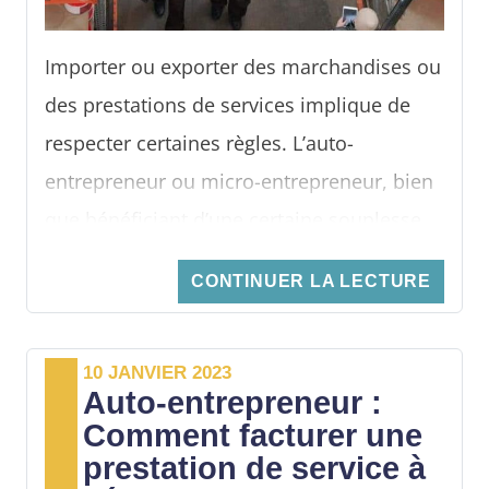
Importer ou exporter des marchandises ou
des prestations de services implique de
respecter certaines règles. L’auto-
entrepreneur ou micro-entrepreneur, bien
que bénéficiant d’une certaine souplesse
dans son activité, n’échappe pas à cette
CONTINUER LA LECTURE
règle. Ces obligations diffèrent selon que
l’indépendant
effectue des échanges
intracommunautaires
, c’est-à-dire avec des
10 JANVIER 2023
Auto-entrepreneur :
pays membres de l’Union européenne ou
Comment facturer une
avec de pays tiers.
prestation de service à