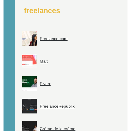
freelances
Freelance.com
Malt
Fiverr
FreelanceRepublik
Crème de la crème