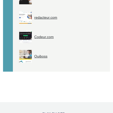
redacteur.com
Codeur.com
Ouiboss