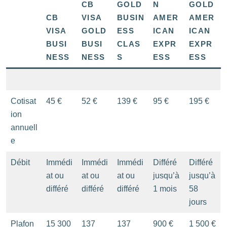
CB
GOLD
N
GOLD
CB
VISA
BUSIN
AMER
AMER
VISA
GOLD
ESS
ICAN
ICAN
BUSI
BUSI
CLAS
EXPR
EXPR
NESS
NESS
S
ESS
ESS
Cotisat
45 €
52 €
139 €
95 €
195 €
ion
annuell
e
Débit
Immédi
Immédi
Immédi
Différé
Différé
at ou
at ou
at ou
jusqu’à
jusqu’à
différé
différé
différé
1 mois
58
jours
Plafon
15 300
137
137
900 €
1 500 €