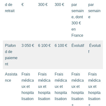
d de
€
300 €
300 €
par
par
retrait
semain
semain
e, dont
e
300 €
en
France
Plafon
3 050 €
6 100 €
6 100 €
Évolutif
Évoluti
d de
f
paieme
nt
Assista
Frais
Frais
Frais
Frais
Frais
nce
médica
médica
médica
médica
médica
ux et
ux et
ux et
ux et
ux et
hospita
hospita
hospita
hospita
hospita
lisation
lisation
lisation
lisation
lisation
+
+