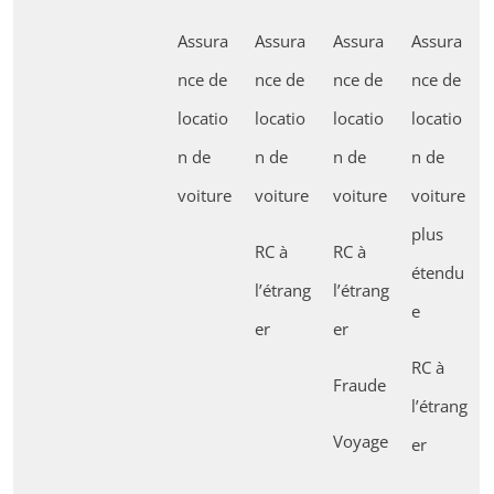
Assura
Assura
Assura
Assura
nce de
nce de
nce de
nce de
locatio
locatio
locatio
locatio
n de
n de
n de
n de
voiture
voiture
voiture
voiture
plus
RC à
RC à
étendu
l’étrang
l’étrang
e
er
er
RC à
Fraude
l’étrang
Voyage
er