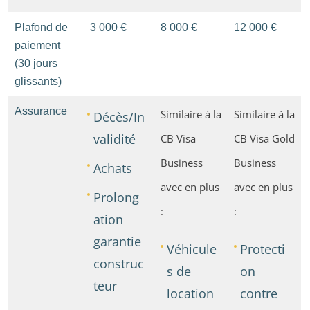
Plafond de
3 000 €
8 000 €
12 000 €
paiement
(30 jours
glissants)
Assurance
Similaire à la
Similaire à la
Décès/In
validité
CB Visa
CB Visa Gold
Business
Business
Achats
avec en plus
avec en plus
Prolong
:
:
ation
garantie
Véhicule
Protecti
construc
s de
on
teur
location
contre