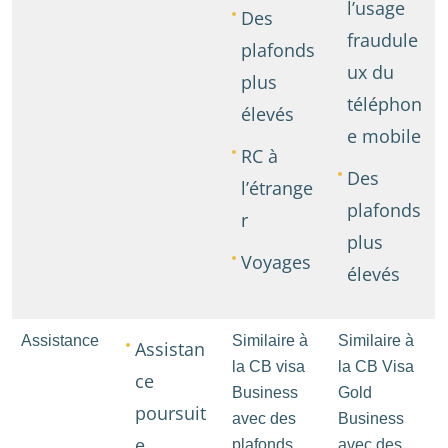
l’usage
Des
fraudule
plafonds
ux du
plus
téléphon
élevés
e mobile
RC à
Des
l’étrange
plafonds
r
plus
Voyages
élevés
Assistance
Similaire à
Similaire à
Assistan
la CB visa
la CB Visa
ce
Business
Gold
poursuit
avec des
Business
e
plafonds
avec des