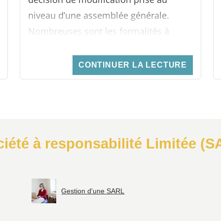
niveau d’une assemblée générale.
Nombreuses sont les formalités à
suivre à savoir les enregistrements et
les différentes publications en vue
CONTINUER LA LECTURE
d’annoncer le changement.
ociété à responsabilité Limitée (
Gestion d'une SARL