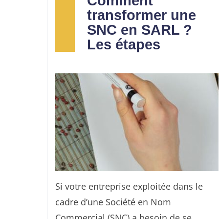
Comment
l’investissement souhaité, que ce soit
transformer une
par des apports en numéraire, des
SNC en SARL ?
apports en nature. Cependant
le capital
Les étapes
n’est pas figé et il peut être modifié
à
condition de respecter certaines
formalités de modification des statuts.
Si votre entreprise exploitée dans le
cadre d’une Société en Nom
Commercial (SNC) a besoin de se