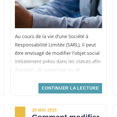
Au cours de la vie d’une Société à
Responsabilité Limitée (SARL), il peut
être envisagé de modifier l’objet social
initialement prévu dans les statuts afin
d’ajouter, de supprimer ou de
compléter les activités de la société. À
ce titre, il convient de respecter les
CONTINUER LA LECTURE
formalités relatives à tout changement
statutaire des SARL (dépôt du dossier
29 MAI 2015
au Centre de Formalités des