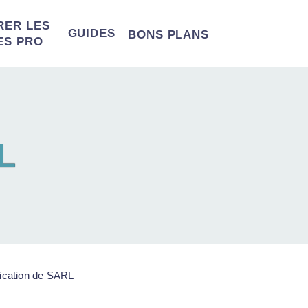
RER LES
GUIDES
BONS
PLANS
ES PRO
L
ication de SARL