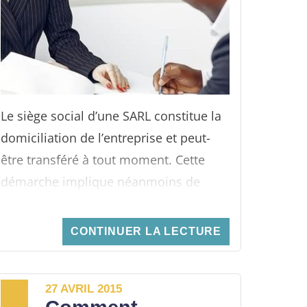
racheter des parts sociales en SARL ?
Quelles sont les conditions et qui peut
en racheter.
Le siège social d’une SARL constitue la
domiciliation de l’entreprise et peut-
être transféré à tout moment. Cette
démarche implique néanmoins de
respecter un certain formalisme.
CONTINUER LA LECTURE
27 AVRIL 2015