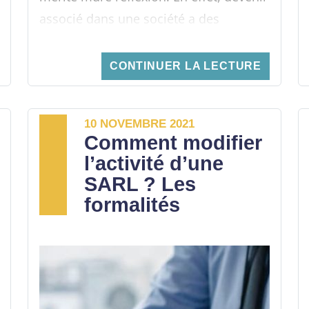
associé dans une société a des
conséquences du point de vue
juridique et financier. Voici donc
CONTINUER LA LECTURE
quelques points à considérer pour
réussir une prise de participation dans
10 NOVEMBRE 2021
le capital social d’une SARL.
Comment modifier
l’activité d’une
SARL ? Les
formalités