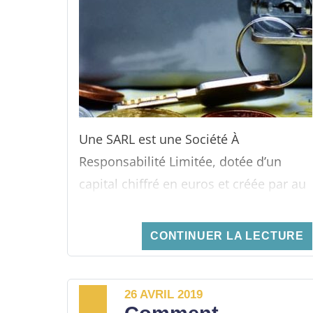
décision et de la bloquer
. On fait alors
face à une minorité de blocage. Celle-ci
se présente comme une solution pour
éviter une telle situation. De quoi s’agit-
il exactement ? Comment ce dispositif
fonctionne-t-il ? Éléments de réponse !
Une SARL est une Société À
Responsabilité Limitée, dotée d’un
capital chiffré en euros et créée par au
moins deux associés. Il peut y en avoir
plus, jusqu’à 100 selon la loi. Chacun
CONTINUER LA LECTURE
apporte une part différente ou égale au
capital pour pouvoir acquérir des parts
sociales, selon ses moyens et
26 AVRIL 2019