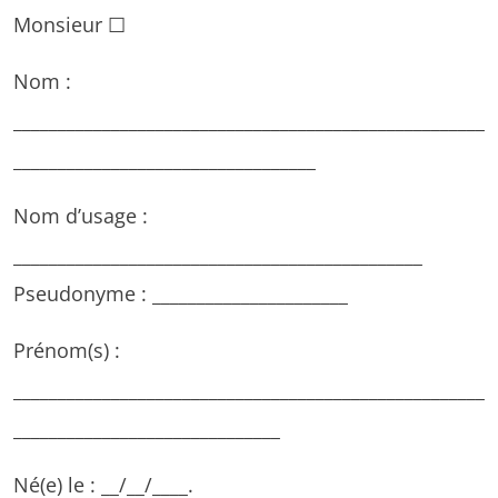
Monsieur ☐
Nom :
_____________________________________________________
__________________________________
Nom d’usage :
______________________________________________
Pseudonyme : ______________________
Prénom(s) :
_____________________________________________________
______________________________
Né(e) le : __/__/____.