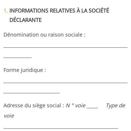
INFORMATIONS RELATIVES À LA SOCIÉTÉ
DÉCLARANTE
Dénomination ou raison sociale :
_____________________________________________________
____________
Forme juridique :
_____________________________________________________
________________________
Adresse du siège social :
N ° voie
_____
Type de
voie
_________________________________________________