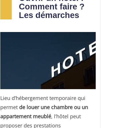
Comment faire ?
prêts-relais
, prêts pour des travaux,
Les démarches
rachat de parts d’indivision
(maison,
appartement, immeuble), vente en
réméré, prêt professionnel, etc.
Lieu d’hébergement temporaire qui
permet
de louer une chambre ou un
appartement meublé
, l’hôtel peut
proposer des prestations