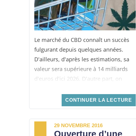
Le marché du CBD connaît un succès
fulgurant depuis quelques années.
D'ailleurs, d'après les estimations, sa
valeur sera supérieure à 14 milliards
d'euros d'ici 2026. D'autre part, on
assiste à l'augmentation considérable
du nombre de consommateurs de
CONTINUER LA LECTURE
CBD. Toujours d'après les estimations,
près de 15 % de la population des
29 NOVEMBRE 2016
marchés développés aurait déjà
Ouverture d’une