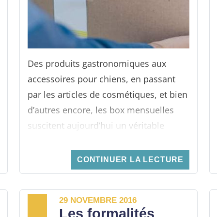
Des produits gastronomiques aux
accessoires pour chiens, en passant
par les articles de cosmétiques, et bien
d’autres encore, les box mensuelles
suscitent aujourd’hui un véritable
engouement auprès des
consommateurs. Les marques ne se
CONTINUER LA LECTURE
limitent d’ailleurs plus qu’aux coffrets
cadeaux classiques (beauté, vin,
29 NOVEMBRE 2016
fromage, chocolat...), elles innovent
Les formalités