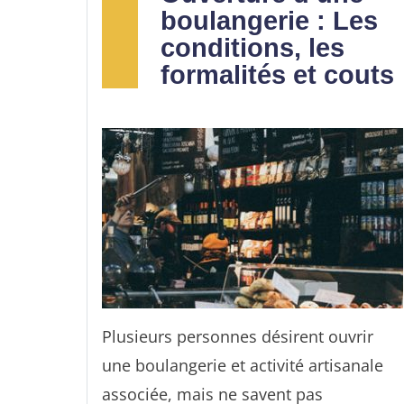
consommé du cannabidiol sous forme
boulangerie : Les
de produits dérivés. Ce chiffre devra
conditions, les
d'ailleurs augmenter à plus de 30 %
formalités et couts
dans quelques années.
Au vu de ces chiffres, de plus en plus
de personnes se lancent maintenant
dans la vente de CBD. Vous envisagez
d'ouvrir votre CBD shop ? Alors,
consultez ce guide afin de savoir
comment lancer votre business dans le
secteur du cannabidiol.
Plusieurs personnes désirent ouvrir
une boulangerie et activité artisanale
associée, mais ne savent pas