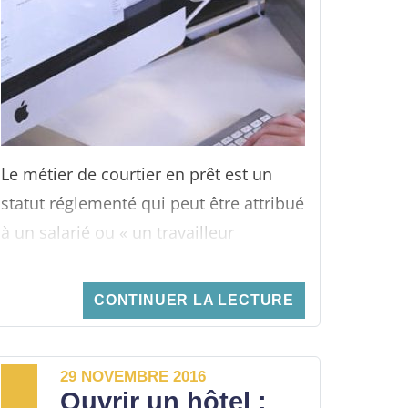
raison de la dynamisation du marché
immobilier. Vous souhaitez vous lancer
dans ce secteur prometteur ? Voici ce
que vous devez savoir pour devenir
diagnostiqueur immobilier.
Le métier de courtier en prêt est un
statut réglementé qui peut être attribué
à un salarié ou « un travailleur
indépendant ». C’est un intermédiaire
en opérations de banque et services de
CONTINUER LA LECTURE
paiement qui peut être sollicité dans
de nombreux cas :
prêt en crédit
immobilier, rachat de crédits, prêt
29 NOVEMBRE 2016
Ouvrir un hôtel :
personnel, crédit à la consommation,