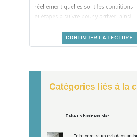
réellement quelles sont les conditions
et étapes à suivre pour y arriver, ainsi
que combien cela leur coutera.
CONTINUER LA LECTURE
Elles trouveront ici des informations
qui leur seront fort utiles.
Catégories liés à la 
Faire un business plan
Faire paraitre un avis dans un jo