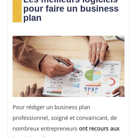
Pour ne pas faire face à la si redoutée page
pour faire un business
blanche, nous vous présentons les différentes
plan
rubriques qui seront attendues dans ce document
ainsi que la
méthodologie
pour réaliser un
business plan pertinent par rapport à votre projet.
Pour rédiger un business plan
professionnel, soigné et convaincant, de
nombreux entrepreneurs
ont recours aux