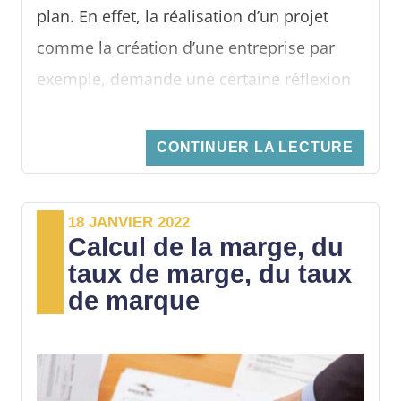
plan. En effet, la réalisation d’un projet
comme la création d’une entreprise par
exemple, demande une certaine réflexion
sur la manière de parvenir à une rentabilité
idéale et d’atteindre une certaine stabilité
CONTINUER LA LECTURE
financière.
18 JANVIER 2022
Calcul de la marge, du
taux de marge, du taux
de marque