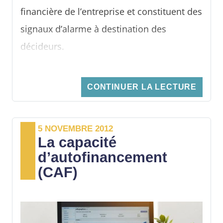
financière de l’entreprise et constituent des
signaux d’alarme à destination des
décideurs.
Outre les soldes intermédiaires de gestion,
on distingue deux grandes catégories : les
CONTINUER LA LECTURE
indicateurs comptables et les indicateurs
de trésorerie.
5 NOVEMBRE 2012
La capacité
d’autofinancement
(CAF)