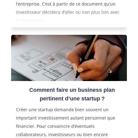
l’entreprise. C’est à partir de ce document qu’un
investisseur décidera d’aller ou non plus loin avec
l’entrepreneur.
C’est donc le squelette du projet : le BP ne doit pas
être simplement un outil de compilation de
chiffres, mais doit davantage correspondre à un
résumé, à une réflexion sur l’évolution du projet en
montrant sa préparation et la capacité du porteur
de projet à relever le défi.
Comment faire un business plan
pertinent d’une startup ?
Créer une startup demande bien souvent un
important investissement autant personnel que
financier. Pour convaincre d’éventuels
collaborateurs, investisseurs ou bien encore