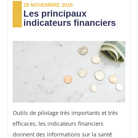
29 NOVEMBRE 2016
structuré, convaincant et complet. Bien
Les principaux
évidemment, solliciter l’accompagnement
indicateurs financiers
d’une legaltech, d’un expert-comptable,
d’un consultant spécialisé... a un coût.
Plusieurs options se présentent toutefois à
vous si vous souhaitez obtenir un business
plan gratuit. Tout de suite les détails.
Outils de pilotage très importants et très
efficaces, les indicateurs financiers
donnent des informations sur la santé