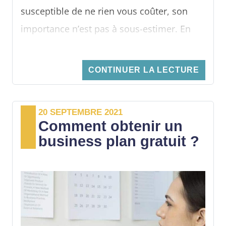
susceptible de ne rien vous coûter, son
importance n’est pas à sous-estimer. En
effet, ce document décrit votre projet et
constitue votre plan de démarrage et de
CONTINUER LA LECTURE
développement sur une période donnée,
généralement 3 ans. La
gratuité ou non du
20 SEPTEMBRE 2021
business plan
dépend en grande partie du
Comment obtenir un
fait que vous l’établissiez vous-même ou
business plan gratuit ?
faites appel à un professionnel.