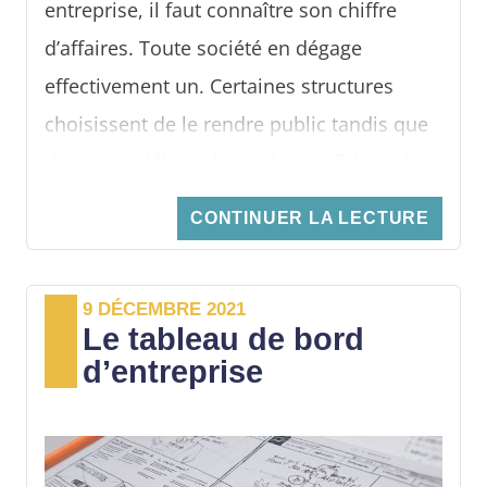
entreprise, il faut connaître son chiffre
d’affaires. Toute société en dégage
effectivement un. Certaines structures
choisissent de le rendre public tandis que
d’autres préfèrent le garder confidentiel.
Quoi qu’il en soit, il s’avère intéressant
CONTINUER LA LECTURE
pour tout dirigeant d’entreprise de savoir
comment calculer le chiffre d’affaires de
9 DÉCEMBRE 2021
son entreprise.
Le tableau de bord
d’entreprise