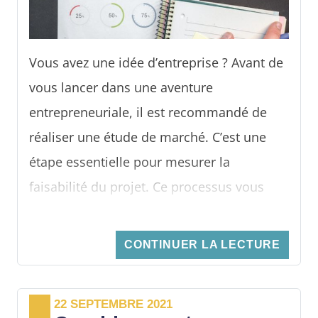
Vous avez une idée d’entreprise ? Avant de
vous lancer dans une aventure
entrepreneuriale, il est recommandé de
réaliser une étude de marché. C’est une
étape essentielle pour mesurer la
faisabilité du projet. Ce processus vous
aidera à définir le profil de votre cible et
cerner ses besoins, identifier vos
CONTINUER LA LECTURE
concurrents, mais aussi vos partenaires.
Grâce à lui, vous disposez d’un maximum
22 SEPTEMBRE 2021
d’informations sur le marché qui serviront