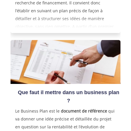
recherche de financement. Il convient donc
l’établir en suivant un plan précis de façon à
détailler et à structurer ses idées de manière
objective, sans rien omettre. A partir d’un premier
jet, le demandeur pourra alors voir quels sont déjà
les points à améliorer. Le Business Plan est donc,
en résumé, une tache ardue mais essentielle.
Pourquoi donc est-ce un document si essentiel ? A
qui s’adresse t’il ?
Que faut il mettre dans un business plan
?
Le Business Plan est le
document de référence
qui
va donner une idée précise et détaillée du projet
en question sur la rentabilité et l’évolution de