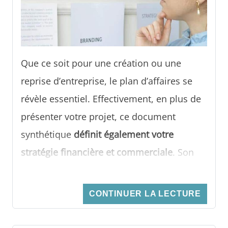
Que ce soit pour une création ou une
reprise d’entreprise, le plan d’affaires se
révèle essentiel. Effectivement, en plus de
présenter votre projet, ce document
synthétique
définit également votre
stratégie financière et commerciale
. Son
élaboration ne doit donc pas s’opérer à la
légère. D’ailleurs, en sollicitant l’expertise
CONTINUER LA LECTURE
d’un spécialiste, vous pouvez acquérir un
modèle soigné, clair, parfaitement