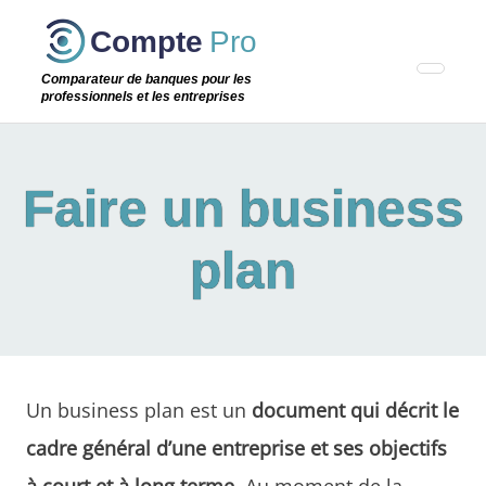
Passer
Compte
Pro
cette
étape
Comparateur de banques pour les
professionnels et les entreprises
Faire un business
plan
Un business plan est un
document qui décrit le
cadre général d’une entreprise et ses objectifs
à court et à long terme
. Au moment
de la