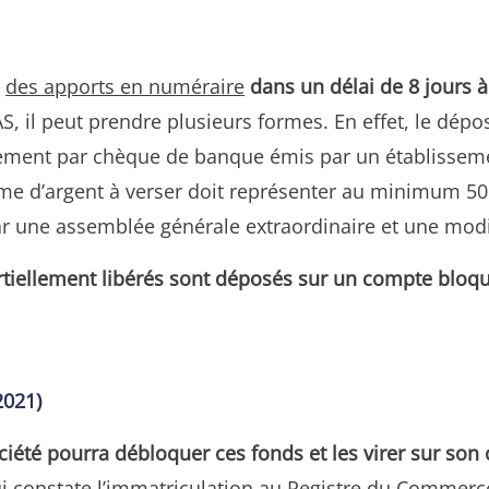
s
des apports en numéraire
dans un délai de 8 jours à
AS, il peut prendre plusieurs formes. En effet, le dép
lement par chèque de banque émis par un établisseme
me d’argent à verser doit représenter au minimum 50 
 par une assemblée générale extraordinaire et une modi
rtiellement libérés sont déposés sur un compte bloq
2021)
ciété pourra débloquer ces fonds et les virer sur son
i constate l’immatriculation au Registre du Commerce