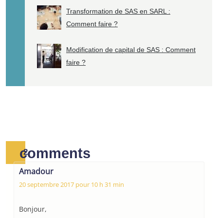
Transformation de SAS en SARL :
Comment faire ?
Modification de capital de SAS : Comment
faire ?
comments
2
Amadour
20 septembre 2017 pour 10 h 31 min
Bonjour,