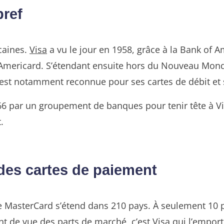
bref
caines.
Visa
a vu le jour en 1958, grâce à la Bank of A
mericard. S’étendant ensuite hors du Nouveau Monde, 
 est notamment reconnue pour ses cartes de débit et s
966 par un groupement de banques pour tenir tête à V
.
des cartes de paiement
ue MasterCard s’étend dans 210 pays. À seulement 10 
t de vue des parts de marché, c’est Visa qui l’emport